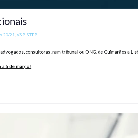
ionais
o 20/21
,
V&P STEP
advogados, consultoras, num tribunal ou ONG, de Guimarães a Lis
 a 5 de março!