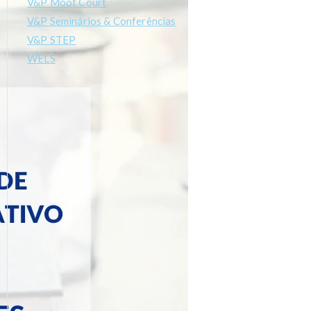
V&P Moot Court
V&P Seminários & Conferências
V&P STEP
WELS