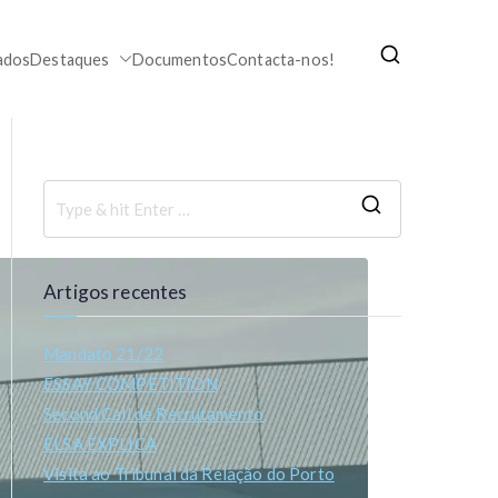
ados
Destaques
Documentos
Contacta-nos!
Artigos recentes
Mandato 21/22
ESSAY COMPETITION
Second Call de Recrutamento
ELSA EXPLICA
Visita ao Tribunal da Relação do Porto