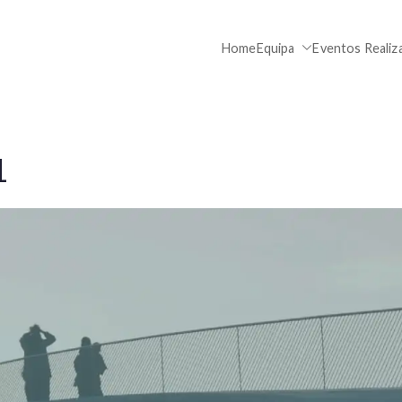
Home
Equipa
Eventos Realiz
ELSA Portucalense
1