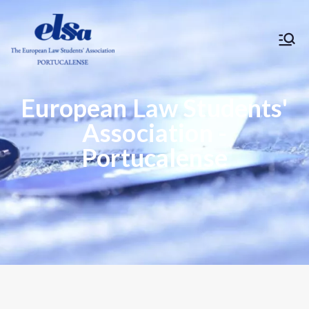
ELSA Portucalense
European Law Students'
Association -
Portucalense