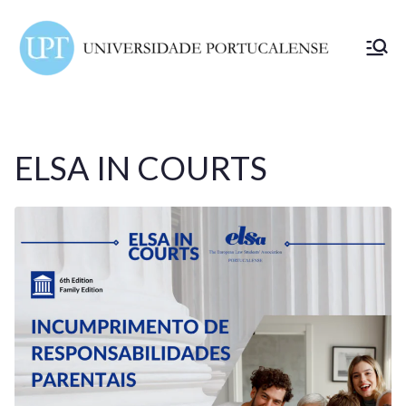
ELSA
Portuc
alense
ELSA IN COURTS