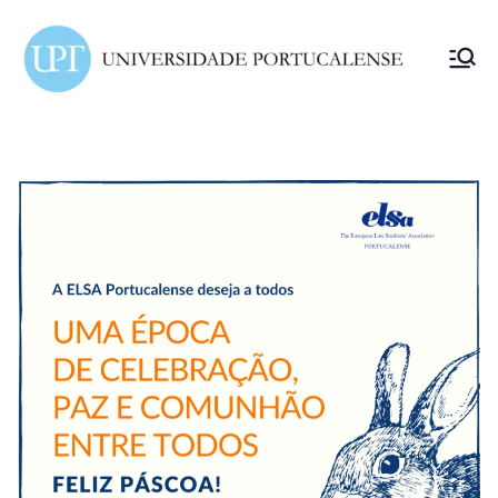
ELSA
Portuc
alense