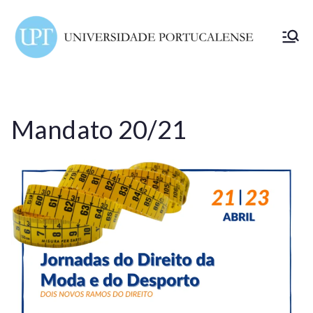
ELSA
Portuc
alense
Mandato 20/21