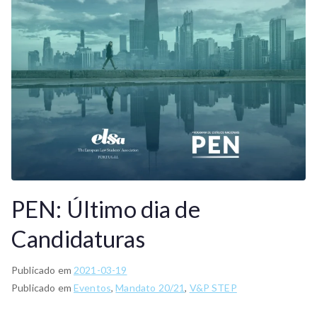
PEN: Último dia de
Candidaturas
Publicado em
2021-03-19
Publicado em
Eventos
,
Mandato 20/21
,
V&P STEP