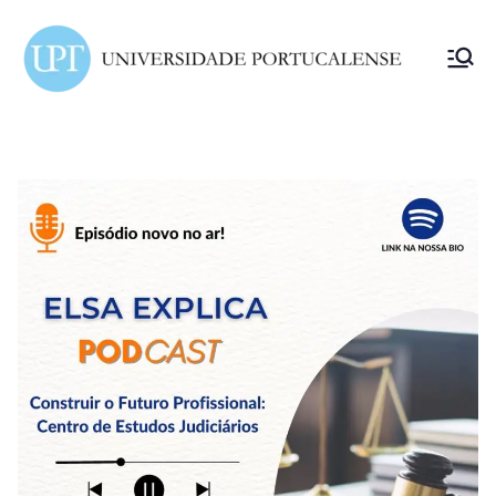
ELSA
Portuc
alense