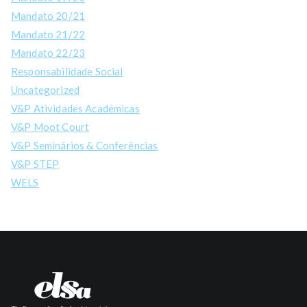
Mandato 20/21
Mandato 21/22
Mandato 22/23
Responsabilidade Social
Uncategorized
V&P Atividades Académicas
V&P Moot Court
V&P Seminários & Conferências
V&P STEP
WELS