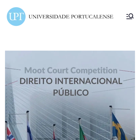
ELSA
Portuc
alense