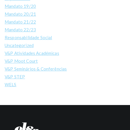
Mandato 19/20
Mandato 20/21
Mandato 21/22
Mandato 22/23
Responsabilidade Social
Uncategorized
V&P Atividades Académicas
V&P Moot Court
V&P Seminários & Conferências
V&P STEP
WELS