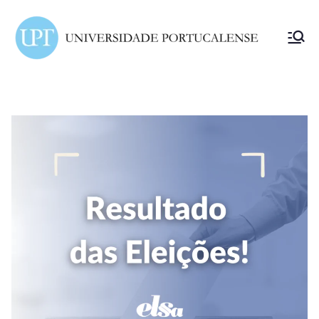
ELSA
Portuc
alense