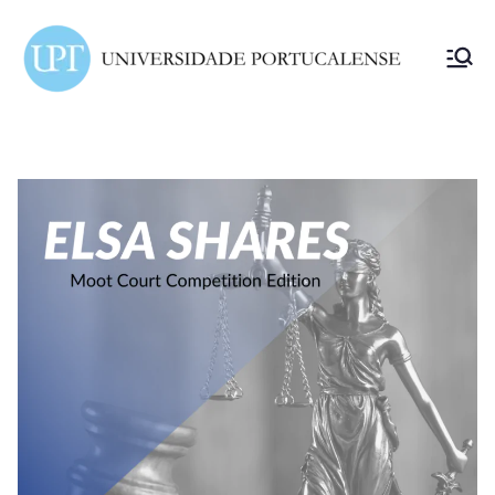
ELSA
Portuc
alense